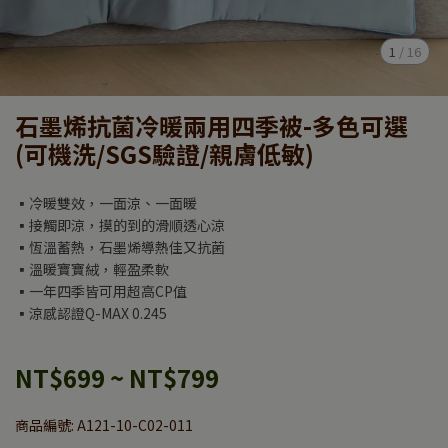
1
/
16
石墨烯抗菌冷暖兩用四季被-多色可選
(可機洗/SGS驗證/親膚低敏)
▪︎冷暖雙效，一面涼、一面暖
▪︎接觸即涼，摸的到的滑順透心涼
▪︎恆溫蓄熱，石墨烯導熱佳又抗菌
▪︎溫暖寶寶絨，輕盈柔軟
▪︎一年四季皆可用超高CP值
▪︎涼感認證Q-MAX 0.245
NT$699
~
NT$799
商品編號:
A121-10-C02-011