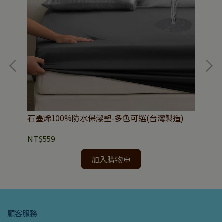
石墨烯100%防水保潔墊-多色可選(台灣製造)
買一
｜S
NT$559
NT
加入購物車
顧客服務