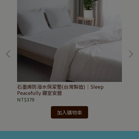
石墨烯防潑水保潔墊(台灣製造)｜Sleep
3
Peacefully 寢室安居
價(
Pea
NT$379
NT
加入購物車