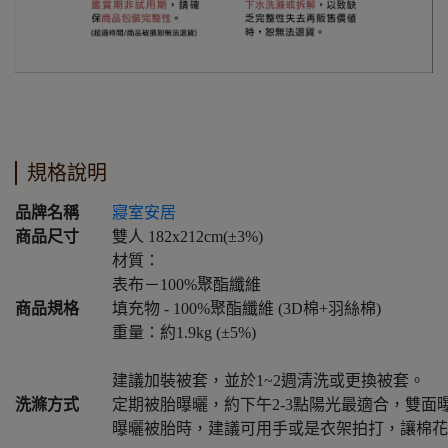
規格說明
品牌名稱
寢室安居
商品尺寸
雙人 182x212cm(±3%)
材質：
表布－100%聚酯纖維
商品規格
填充物 - 100%聚酯纖維 (3D棉+羽絲棉)
重量：約1.9kg (±5%)
建議加裝被套，並於1~2週清洗或更換被套。
洗滌方式
定期被胎曝曬，約下午2-3點陽光最適合，雙面
曝曬被胎時，建議可用手或是衣架拍打，讓棉花