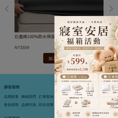
石墨烯100%防水保潔墊-多色可選(台灣製造)
3
價(
Pea
NT$559
NT
加入購物車
顧客服務
品牌故事
聯絡我們
訂單查詢
購物說明
退貨政策
隱私條款
會員條款
品牌列表
防詐宣導