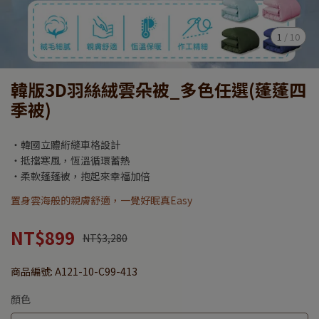
1
/
10
韓版3D羽絲絨雲朵被_多色任選(蓬蓬四
季被)
‧韓國立體絎縫車格設計
‧抵擋寒風，恆溫循環蓄熱
‧柔軟蓬蓬被，抱起來幸福加倍
置身雲海般的親膚舒適，一覺好眠真Easy
NT$899
NT$3,280
商品編號:
A121-10-C99-413
顏色