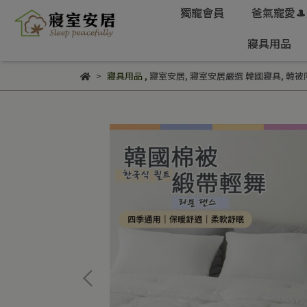
獨寵會員
爸氣寵愛
寢具用品
寢具用品
,
寢室安居
,
寢室安居嚴選 韓國寢具
,
韓被