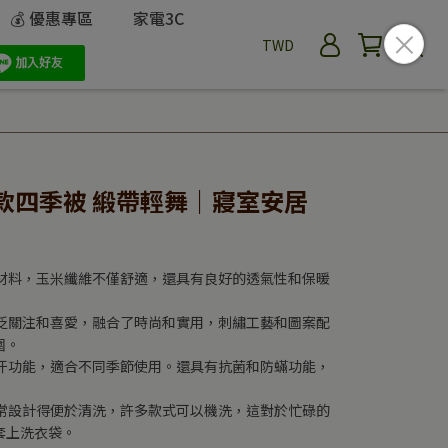
💰 優惠專區
家電3C
TWD
薄款四季被 緞帶輕舞｜寢室安居
然材料，玉米纖維不僅舒適，還具有良好的透氣性和保暖
廣泛關注和喜愛，融合了時尚和實用，刺繡工藝和圖案配
圍。
排汗功能，適合不同季節使用。還具有抗菌和防蟎功能，
通常設計得便於清洗，許多款式可以機洗，這對於忙碌的
套上洗衣袋。