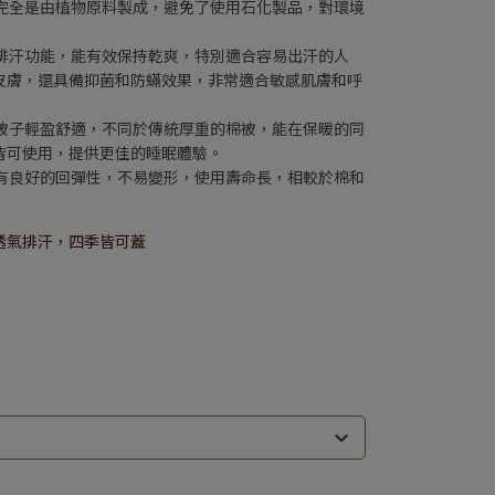
，完全是由植物原料製成，避免了使用石化製品，對環境
濕排汗功能，能有效保持乾爽，特別適合容易出汗的人
皮膚，還具備抑菌和防蟎效果，非常適合敏感肌膚和呼
款被子輕盈舒適，不同於傳統厚重的棉被，能在保暖的同
皆可使用，提供更佳的睡眠體驗。
具有良好的回彈性，不易變形，使用壽命長，相較於棉和
透氣排汗，四季皆可蓋