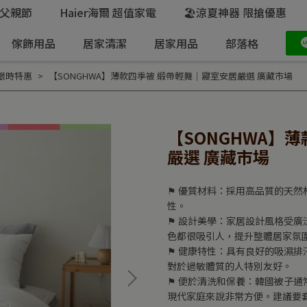
父親節
Haier海爾 超值家電
🏖️涼夏神器 限搶優惠
傢飾用品
居家清潔
居家用品
部落格
限時特惠
【SONGHWA】薄款四季被 緞帶輕舞｜寢室安居嚴選 廣藏市場
【SONGHWA】
嚴選 廣藏市場
⚑ 優質材料：採用高品質的天
性。
⚑ 設計美學：家居設計風格受
色都很吸引人，提升整體居家氛
⚑ 健康特性：具有良好的吸濕
對於過敏體質的人特別友好。
⚑ 便於清洗和保養：韓國被子
現代家庭來說非常方便。建議要