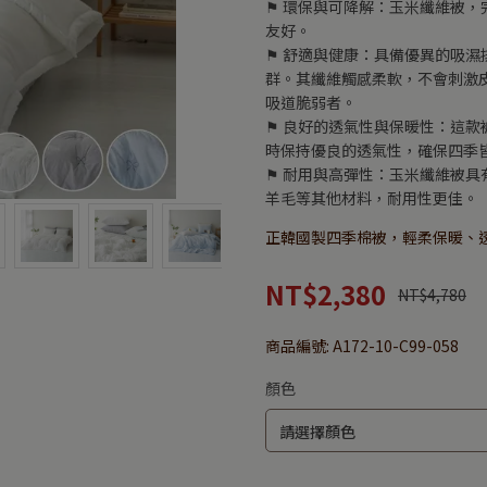
⚑ 環保與可降解：玉米纖維被
友好。
⚑ 舒適與健康：具備優異的吸
群。其纖維觸感柔軟，不會刺激
吸道脆弱者。
⚑ 良好的透氣性與保暖性：這
時保持優良的透氣性，確保四季
⚑ 耐用與高彈性：玉米纖維被
羊毛等其他材料，耐用性更佳。
正韓國製四季棉被，輕柔保暖、
NT$2,380
NT$4,780
商品編號:
A172-10-C99-058
顏色