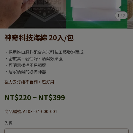
1
/
2
神奇科技海綿 20入/包
•採用進口原料配合奈米科技工藝發泡而成
•密度高、韌性好、清潔效果強
•可隨意揉擰不易損壞
•居家清潔的必備神器
強力去汙絕不含糊，超好用!
NT$220
~
NT$399
商品編號:
A103-07-C00-001
入數