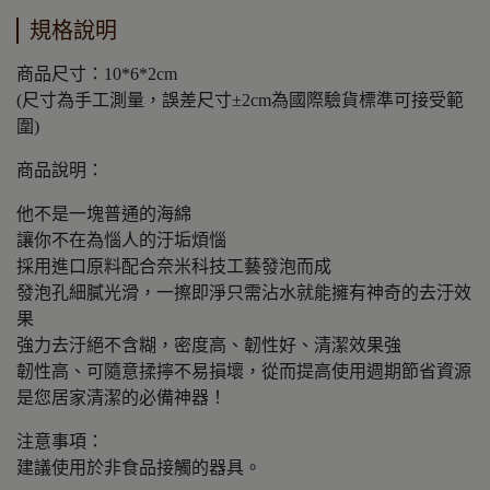
規格說明
商品尺寸：10*6*2cm
(尺寸為手工測量，誤差尺寸±2cm為國際驗貨標準可接受範
圍)
商品說明：
他不是一塊普通的海綿
讓你不在為惱人的汙垢煩惱
採用進口原料配合奈米科技工藝發泡而成
發泡孔細膩光滑，一擦即淨只需沾水就能擁有神奇的去汙效
果
強力去汙絕不含糊，密度高、韌性好、清潔效果強
韌性高、可隨意揉擰不易損壞，從而提高使用週期節省資源
是您居家清潔的必備神器！
注意事項：
建議使用於非食品接觸的器具。