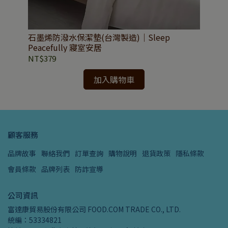
石墨烯防潑水保潔墊(台灣製造)｜Sleep
護
Peacefully 寢室安居
台灣
NT$379
NT
加入購物車
顧客服務
品牌故事
聯絡我們
訂單查詢
購物說明
退貨政策
隱私條款
會員條款
品牌列表
防詐宣導
公司資訊
富達康貿易股份有限公司 FOOD.COM TRADE CO., LTD.
統編：53334821