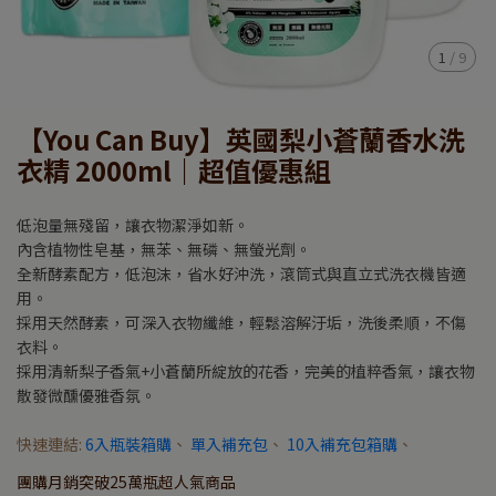
1
/
9
【You Can Buy】英國梨小蒼蘭香水洗
衣精 2000ml｜超值優惠組
低泡量無殘留，讓衣物潔淨如新。
內含植物性皂基，無苯、無磷、無螢光劑。
全新酵素配方，低泡沫，省水好沖洗，滾筒式與直立式洗衣機皆適
用。
採用天然酵素，可深入衣物纖維，輕鬆溶解汙垢，洗後柔順，不傷
衣料。
採用清新梨子香氣+小蒼蘭所綻放的花香，完美的植粹香氣，讓衣物
散發微醺優雅香氛。
快速連結:
6入瓶裝箱購
、
單入補充包
、
10入補充包箱購
、
團購月銷突破25萬瓶超人氣商品