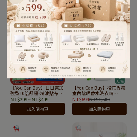
條根便攜型10倍舒活滾珠
條根外用噴劑加強型
60ML
120ml
NT$220
~
NT$399
NT$299
~
NT$499
已售完
加入購物車
【You Can Buy】日日爽加
【You Can Buy】橙花香氛
強型10倍舒緩-精油貼布 (7
室內陰晒香水洗衣精
片裝)
2000ml(6入箱購)
NT$299
~
NT$499
NT$699
NT$1,500
加入購物車
加入購物車