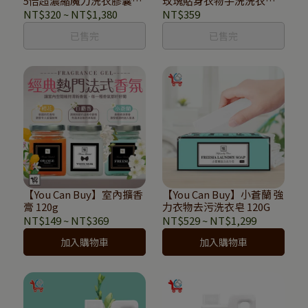
5倍超濃縮魔力洗衣膠囊
玫瑰貼身衣物手洗洗衣精
(15顆/包)
300ml
NT$320
~
NT$1,380
NT$359
已售完
已售完
【You Can Buy】室內擴香
【You Can Buy】小蒼蘭 強
膏 120g
力衣物去污洗衣皂 120G
NT$149
~
NT$369
NT$529
~
NT$1,299
加入購物車
加入購物車