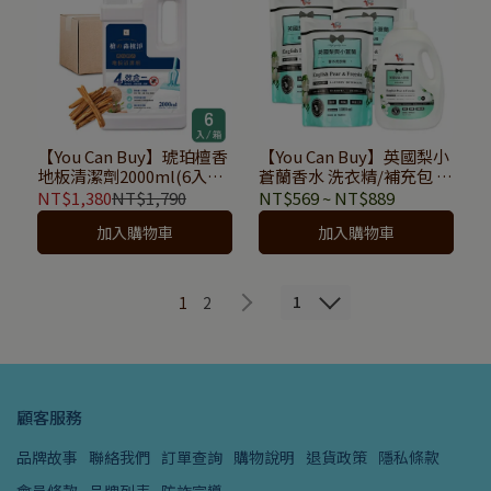
【You Can Buy】英國梨小
【You Can Buy】琥珀檀香
蒼蘭香水 洗衣精/補充包 優
地板清潔劑2000ml(6入箱
惠自選組
購)
NT$569
~
NT$889
NT$1,380
NT$1,790
加入購物車
加入購物車
1
1
2
顧客服務
品牌故事
聯絡我們
訂單查詢
購物說明
退貨政策
隱私條款