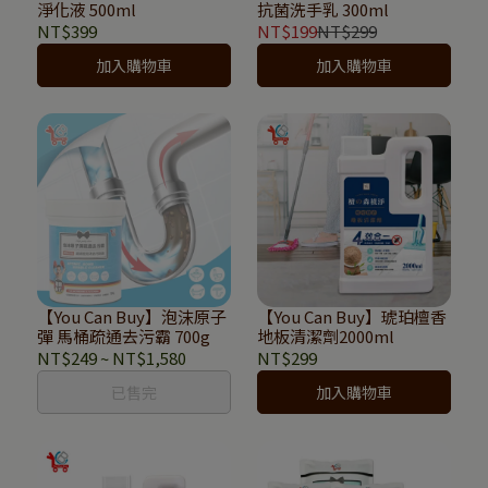
淨化液 500ml
抗菌洗手乳 300ml
NT$399
NT$199
NT$299
加入購物車
加入購物車
【You Can Buy】泡沫原子
【You Can Buy】琥珀檀香
彈 馬桶疏通去污霸 700g
地板清潔劑2000ml
NT$249
~
NT$1,580
NT$299
已售完
加入購物車