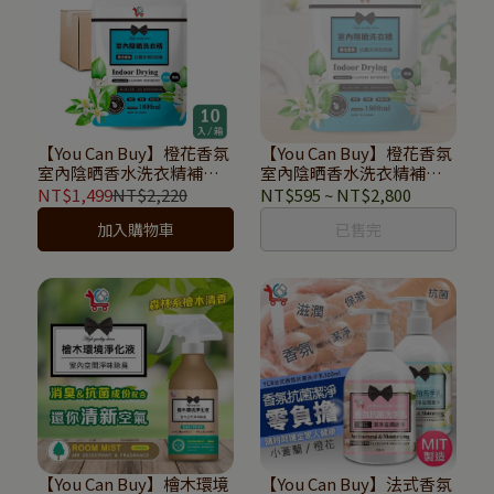
【You Can Buy】橙花香氛
【You Can Buy】橙花香氛
室內陰晒香水洗衣精補充
室內陰晒香水洗衣精補充
包 1800ml(10入箱購)
包1800ml
NT$1,499
NT$2,220
NT$595
~
NT$2,800
加入購物車
已售完
【You Can Buy】檜木環境
【You Can Buy】法式香氛