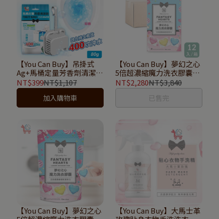
【You Can Buy】吊掛式
【You Can Buy】夢幻之心
Ag+馬桶定量芳香劑清潔劑
5倍超濃縮魔力洗衣膠囊
80G
(12包箱購)
NT$399
NT$1,107
NT$2,280
NT$3,840
加入購物車
已售完
【You Can Buy】夢幻之心
【You Can Buy】大馬士革