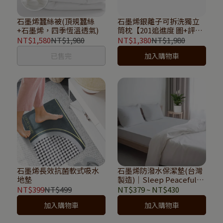
石墨烯蠶絲被(頂規蠶絲
石墨烯銀離子可拆洗獨立
+石墨烯，四季恆溫透氣)
筒枕【201追進度 圖+評估
表+平台】
NT$1,580
NT$1,980
NT$1,380
NT$1,980
已售完
加入購物車
石墨烯長效抗菌軟式吸水
石墨烯防潑水保潔墊(台灣
地墊
製造)｜Sleep Peacefully
寢室安居
NT$399
NT$499
NT$379
~
NT$430
加入購物車
加入購物車