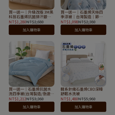
買一送一｜升級改版 3M黑
買一送一｜石墨烯天絲四
科技石墨烯抗菌排汗銀離
季涼被｜台灣製造｜節能
子可水洗四季被｜Sleep
降溫｜Sleep Peacefully
NT$1,280
NT$2,680
NT$1,098
NT$2,380
Peacefully 寢室安居
寢室安居
加入購物車
加入購物車
買一送一｜石墨烯抗菌水
韓系針織石墨烯CBD深睡
洗四季被(台灣製造/急速蓄
舒眠水洗被
熱/可水洗)｜Sleep
NT$1,212
NT$3,360
NT$1,480
NT$5,960
Peacefully 寢室安居
加入購物車
加入購物車