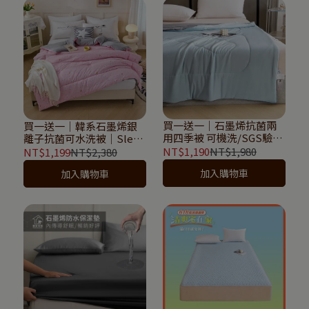
買一送一｜石墨烯抗菌兩
買一送一｜韓系石墨烯銀
用四季被 可機洗/SGS驗
離子抗菌可水洗被｜Sleep
證/親膚｜Sleep
Peacefully 寢室安居
NT$1,190
NT$1,980
NT$1,199
NT$2,380
Peacefully 寢室安居
加入購物車
加入購物車