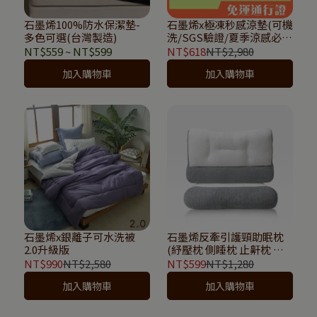
石墨烯100%防水保潔墊-
石墨烯x極凍秒感涼墊(可機
多色可選(台灣製造)
洗/SGS驗證/夏季涼感必
備)
NT$559
~
NT$599
NT$618
NT$2,980
加入購物車
加入購物車
石墨烯x銀離子可水洗被
石墨烯反牽引護頸助眠枕
2.0升級版
(紓壓枕 側睡枕 止鼾枕 附
收納提袋)
NT$990
NT$2,580
NT$599
NT$1,280
加入購物車
加入購物車