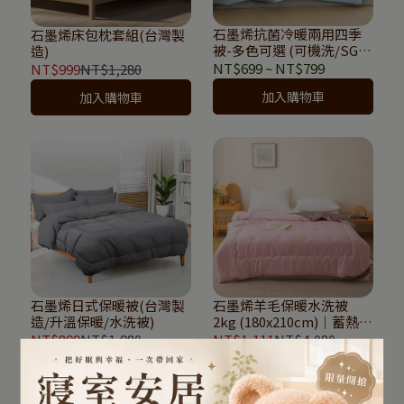
石墨烯抗菌冷暖兩用四季
石墨烯床包枕套組(台灣製
被-多色可選 (可機洗/SGS
造)
驗證/親膚低敏)
NT$699
~
NT$799
NT$999
NT$1,280
加入購物車
加入購物車
石墨烯日式保暖被(台灣製
石墨烯羊毛保暖水洗被
造/升溫保暖/水洗被)
2kg (180x210cm)｜蓄熱升
溫、抗菌防蟎，全被可機
NT$899
NT$1,980
NT$1,111
NT$4,080
洗不結塊｜寢室安居
加入購物車
加入購物車