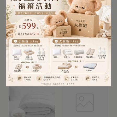
買一送一｜石墨烯羽絲絨
天絲床包枕套組/石墨烯天
獨立筒枕 (石墨烯+50顆獨
絲涼被(單人/雙人/加大/可
立筒)
包覆35cm 多款任選)｜台
NT$940
NT$1,980
NT$639
~
NT$690
灣製 吸濕排汗 ｜寢室安居
加入購物車
加入購物車
Sleep Peacefully