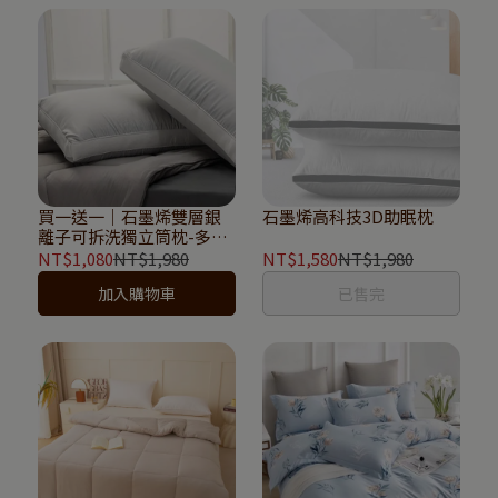
買一送一｜石墨烯雙層銀
石墨烯高科技3D助眠枕
離子可拆洗獨立筒枕-多色
可選
NT$1,080
NT$1,980
NT$1,580
NT$1,980
加入購物車
已售完