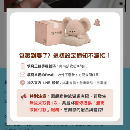
foodcom | 2024-09-07
一顆搞定所有髒污，洗衣方便輕鬆
一顆就能洗一大堆衣服 ⋯
閱讀更多 ->
顧客服務
品牌故事
聯絡我們
訂單查詢
購物說明
退貨政策
隱私條款
會員條款
品牌列表
防詐宣導
公司資訊
富達康貿易股份有限公司 FOOD.COM TRADE CO., LTD.