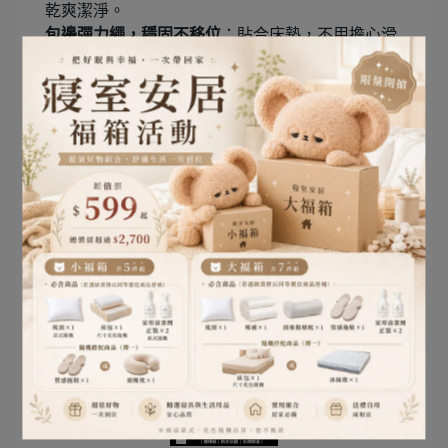
乾爽潔淨。
包邊彈力繩，穩固不移位
：貼合床墊，不用擔心滑
動或跑位。
床包式設計
：方便拆卸，清洗簡單，使用更換都輕
鬆自如。
台灣製造，品質保證
：選用高品質材質，讓你放心
使用。
選擇這款防水保潔墊，不僅能保持床墊乾爽，也讓
全家人睡得更舒適、健康。如果你還在為床墊清潔
煩惱，這就是你解決問題的最佳選擇！