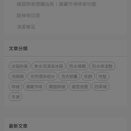
韓國棉被選購指南｜廣藏市場棉被地圖
甜檸檬認證
清潔專區
文章分類
冰箱除臭
免水洗清潔冰箱
防水噴霧
防水保潔墊
洗碗精
天然環保成份
洗衣膠囊
傢飾
地墊
棉被
廣藏市場
韓國棉被
寢室安居
四季被
冬被
最新文章