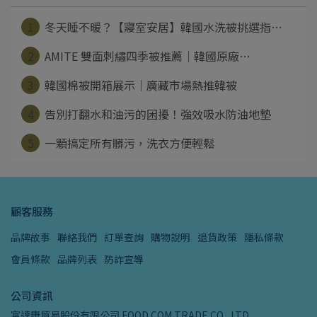
1
冬天睡不暖？【寢室安居】韓國水洗被挑選指⋯
2
AMITE 雙面刺繡四季被推薦｜韓國原廠⋯
3
韓國棉被開箱展示｜廣藏市場熱推韓被
4
告別打翻水和油污的困擾！強效吸水防油地墊
5
一顆搞定所有髒污，洗衣方便輕鬆
顧客服務
品牌故事
聯絡我們
訂單查詢
購物說明
退貨政策
隱私條款
會員條款
品牌列表
防詐宣導
公司資訊
富達康貿易股份有限公司 FOOD.COM TRADE CO., LTD.