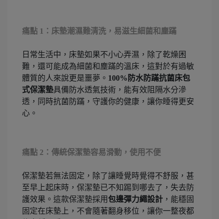
痛點 1：床墊潮濕難清洗，易滋生細菌和塵蹣
日常生活中，床墊如果不小心弄濕，除了乾燥困
難，還可能成為細菌和塵蹣的溫床，這對於有過敏
體質的人來說更是噩夢。
100%防水防蹣抗菌床包
式保潔墊
具備防水透氣技術，能有效阻隔水分滲
透，同時抗菌防蹣，守護你的健康，讓你睡得更安
心。
痛點 2：傳統保潔墊容易滑動，使用不便
保潔墊若無法固定，除了讓睡覺時覺得不舒服，甚
至早上起床時，保潔墊已不知踢到哪去了，失去防
護效果。這款保潔墊採用
包邊彈力繩設計
，能穩固
固定在床墊上，不會隨著翻身移位，讓你一整夜都