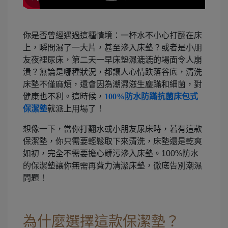
你是否曾經遇過這種情境：一杯水不小心打翻在床
上，瞬間濕了一大片，甚至滲入床墊？或者是小朋
友夜裡尿床，第二天一早床墊濕漉漉的場面令人崩
潰？無論是哪種狀況，都讓人心情跌落谷底，清洗
床墊不僅麻煩，還會因為潮濕滋生塵蹣和細菌，對
健康也不利。這時候，
100%防水防蹣抗菌床包式
保潔墊
就派上用場了！
想像一下，當你打翻水或小朋友尿床時，若有這款
保潔墊，你只需要輕鬆取下來清洗，床墊還是乾爽
如初，完全不需要擔心髒污滲入床墊。100%防水
的保潔墊讓你無需再費力清潔床墊，徹底告別潮濕
問題！
為什麼選擇這款保潔墊？