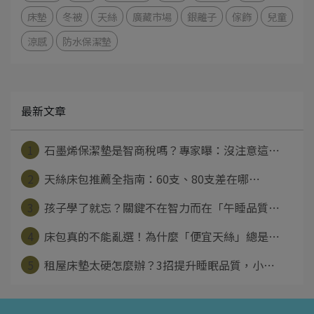
床墊
冬被
天絲
廣藏市場
銀離子
傢飾
兒童
涼感
防水保潔墊
最新文章
1
石墨烯保潔墊是智商稅嗎？專家曝：沒注意這⋯
2
天絲床包推薦全指南：60支、80支差在哪⋯
3
孩子學了就忘？關鍵不在智力而在「午睡品質⋯
4
床包真的不能亂選！為什麼「便宜天絲」總是⋯
5
租屋床墊太硬怎麼辦？3招提升睡眠品質，小⋯