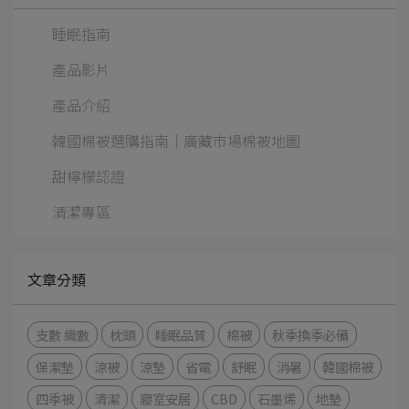
睡眠指南
產品影片
產品介紹
韓國棉被選購指南｜廣藏市場棉被地圖
甜檸檬認證
清潔專區
文章分類
支數 織數
枕頭
睡眠品質
棉被
秋季換季必備
保潔墊
涼被
涼墊
省電
舒眠
消暑
韓國棉被
四季被
清潔
寢室安居
CBD
石墨烯
地墊