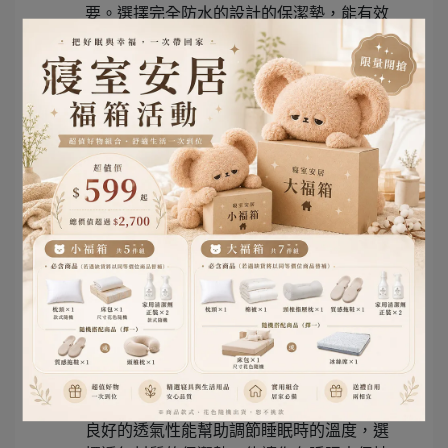
要。選擇完全防水的設計的保潔墊，能有效
隔絕髒污保護床墊，讓你不必擔心清理的麻
煩。
2. 防蟎功能
如果你的寵物有過敏問題，選擇具有防蟎功
能的保潔墊可以減少過敏源，讓寵物和家人
都能享有健康的睡眠環境。
情境三：追求健康睡眠的單身人士
如果你是一位追求健康睡眠的單身人士，挑
選保潔墊時可以考慮以下幾點：
1. 透氣性
良好的透氣性能幫助調節睡眠時的溫度，選