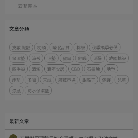
清潔專區
文章分類
支數 織數
枕頭
睡眠品質
棉被
秋季換季必備
保潔墊
涼被
涼墊
省電
舒眠
消暑
韓國棉被
四季被
清潔
寢室安居
CBD
石墨烯
地墊
床墊
冬被
天絲
廣藏市場
銀離子
傢飾
兒童
涼感
防水保潔墊
最新文章