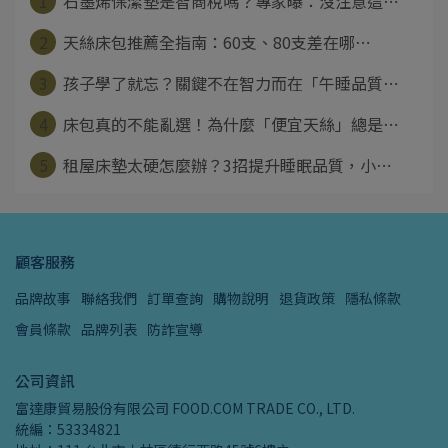
1
石墨烯保潔墊是智商稅嗎？專家曝：沒注意這⋯
2
天絲床包推薦全指南：60支、80支差在哪⋯
3
孩子學了就忘？關鍵不在智力而在「午睡品質⋯
4
床包真的不能亂選！為什麼「便宜天絲」總是⋯
5
租屋床墊太硬怎麼辦？3招提升睡眠品質，小⋯
顧客服務
品牌故事
聯絡我們
訂單查詢
購物說明
退貨政策
隱私條款
會員條款
品牌列表
防詐宣導
公司資訊
富達康貿易股份有限公司 FOOD.COM TRADE CO., LTD.
統編：53334821